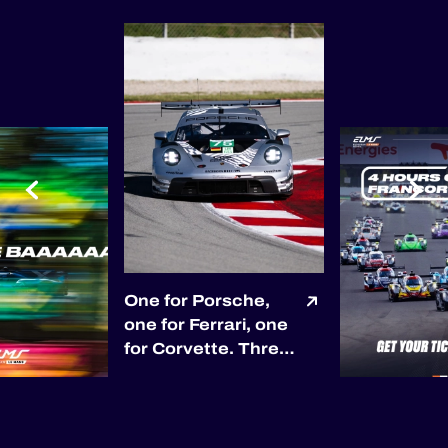
One for Porsche,
one for Ferrari, one
for Corvette. Three
races, three
different race
winners so far. 🏆
Porsche opened the