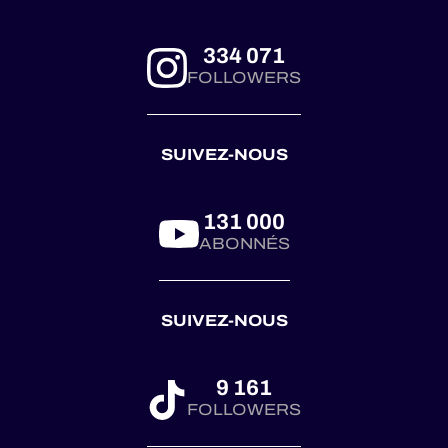
season with Proton
Competition in
334 071
Barcelona. 🏆
FOLLOWERS
Ferrari answered
through Kessel
Racing at Le
SUIVEZ-NOUS
Castellet. 🏆
Corvette joined the
pa...
131 000
ABONNÉS
SUIVEZ-NOUS
9 161
FOLLOWERS