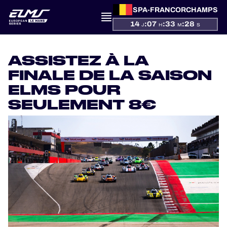
SPA-FRANCORCHAMPS
14
:
07
:
33
:
27
J
H
M
S
PRÉSENTATION
ASSISTEZ À LA
ACTUALITÉS
FINALE DE LA SAISON
ELMS POUR
SAISON
SEULEMENT 8€
CLASSEMENTS
RÉSULTATS
PARTICIPANTS
JEU OFFICIEL