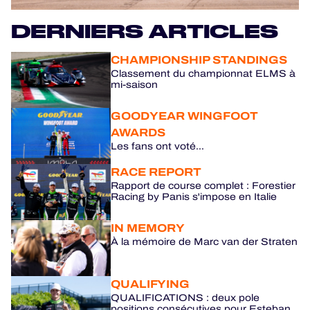
DERNIERS ARTICLES
HOSPITALITY
BILLETTERIE
CHAMPIONSHIP STANDINGS
Classement du championnat ELMS à
mi-saison
GOODYEAR WINGFOOT
24H LEMANS
AWARDS
Les fans ont voté...
FIAWEC
RACE REPORT
Rapport de course complet : Forestier
MLMC
Racing by Panis s'impose en Italie
ALMS
IN MEMORY
À la mémoire de Marc van der Straten
QUALIFYING
QUALIFICATIONS : deux pole
positions consécutives pour Esteban