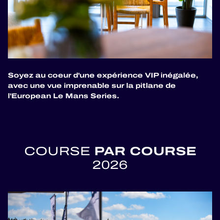
JEU OFFICIEL
HOSPITALITY
BILLETTERIE
Soyez au coeur d'une expérience VIP inégalée,
avec une vue imprenable sur la pitlane de
24H LEMANS
l'European Le Mans Series.
FIAWEC
MLMC
PAR COURSE
COURSE
ALMS
2026