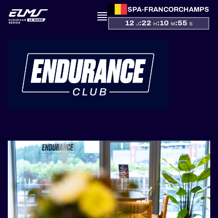
SPA-FRANCORCHAMPS
12
:
22
:
10
:
55
J
H
M
S
PRÉSENTATION
ACTUALITÉS
SAISON
CLASSEMENTS
RÉSULTATS
PARTICIPANTS