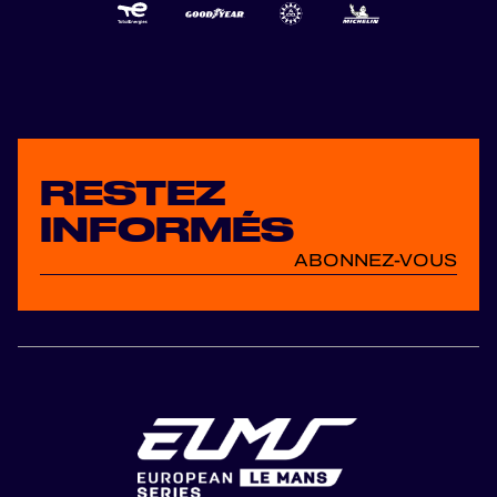
Racing at Le
Castellet. 🏆
Corvette joined the
pa...
RESTEZ
INFORMÉS
ABONNEZ-VOUS