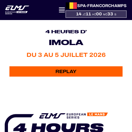
SPA-FRANCORCHAMPS
14
:
11
:
00
:
33
J
H
M
S
PRÉSENTATION
4 HEURES D'
ACTUALITÉS
IMOLA
SAISON
DU 3 AU 5 JUILLET 2026
CLASSEMENTS
REPLAY
RÉSULTATS
PARTICIPANTS
JEU OFFICIEL