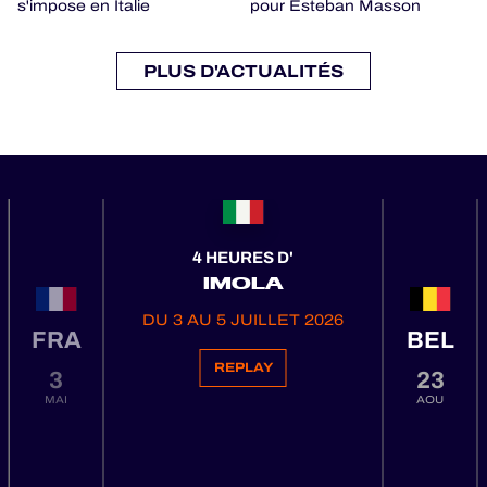
s'impose en Italie
pour Esteban Masson
PLUS D'ACTUALITÉS
4 HEURES D'
IMOLA
DU 3 AU 5 JUILLET 2026
FRA
BEL
REPLAY
3
23
MAI
AOU