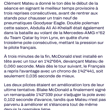
Clément Mateu a donné le ton dès le début de la
séance en signant le meilleur temps provisoire à
trois reprises consécutives, avant de rentrer aux
stands pour chausser un train neuf de
pneumatiques Goodyear Eagle. Double poleman
cette saison, Abdulla Ali Al-Khelaifi était également
dans la bataille au volant de la Mercedes-AMG n°62
du Team Qatar by Iron Lynx, en quête d'une
troisième pole consécutive, mettant la pression sur
le pilote français.
À trois minutes de la fin, McDonald s'est installé en
tête avec un tour en 1'42"664, devançant Mateu de
0,060 seconde. Mais dès le tour suivant, le Français
a repris l'avantage avec un chrono de 1'42"441, soit
seulement 0,035 seconde de mieux.
Les deux pilotes étaient en amélioration lors de leur
ultime tentative. Blake McDonald a finalement signé
un remarquable 1'42"339 pour s'adjuger la pole avec
0,102 seconde d'avance, tandis que Mateu n'est pas
parvenu à améliorer et s'élancera tout de même
depuis la première ligne.