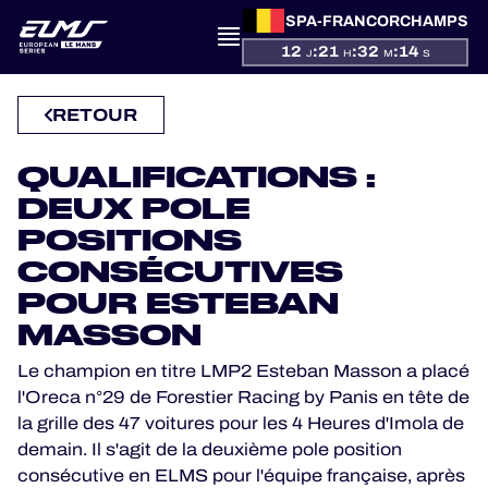
PRÉSENTATION
SPA-FRANCORCHAMPS
12
:
21
:
32
:
13
J
H
M
S
ACTUALITÉS
RETOUR
SAISON
QUALIFICATIONS :
CLASSEMENTS
DEUX POLE
RÉSULTATS
POSITIONS
CONSÉCUTIVES
PARTICIPANTS
POUR ESTEBAN
MASSON
Le champion en titre LMP2 Esteban Masson a placé
JEU OFFICIEL
l'Oreca n°29 de Forestier Racing by Panis en tête de
la grille des 47 voitures pour les 4 Heures d'Imola de
HOSPITALITY
demain. Il s'agit de la deuxième pole position
consécutive en ELMS pour l'équipe française, après
BILLETTERIE