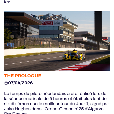
km.
HOSPITALITY
BILLETTERIE
24H LEMANS
FIAWEC
MLMC
THE PROLOGUE
ALMS
07/04/2026
Le temps du pilote néerlandais a été réalisé lors de
la séance matinale de 4 heures et était plus lent de
six dixièmes que le meilleur tour du Jour 1, signé par
Jake Hughes dans l’Oreca-Gibson n°25 d’Algarve
Pro Racing.