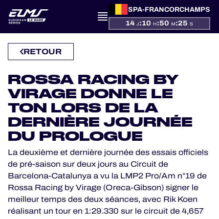
SPA-FRANCORCHAMPS
14
:
10
:
50
:
24
J
H
M
S
PRÉSENTATION
RETOUR
ACTUALITÉS
ROSSA RACING BY
SAISON
VIRAGE DONNE LE
TON LORS DE LA
CLASSEMENTS
DERNIÈRE JOURNÉE
DU PROLOGUE
RÉSULTATS
La deuxième et dernière journée des essais officiels
PARTICIPANTS
de pré-saison sur deux jours au Circuit de
Barcelona-Catalunya a vu la LMP2 Pro/Am n°19 de
Rossa Racing by Virage (Oreca-Gibson) signer le
meilleur temps des deux séances, avec Rik Koen
JEU OFFICIEL
réalisant un tour en 1:29.330 sur le circuit de 4,657