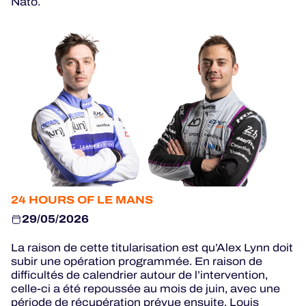
Nato.
JEU OFFICIEL
HOSPITALITY
BILLETTERIE
24H LEMANS
FIAWEC
MLMC
24 HOURS OF LE MANS
29/05/2026
ALMS
La raison de cette titularisation est qu’Alex Lynn doit
subir une opération programmée. En raison de
difficultés de calendrier autour de l’intervention,
celle-ci a été repoussée au mois de juin, avec une
période de récupération prévue ensuite. Louis