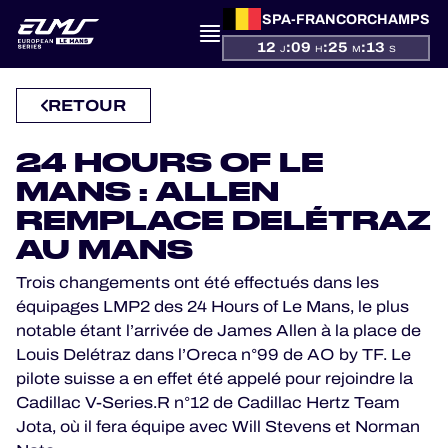
SPA-FRANCORCHAMPS
12
:
09
:
25
:
13
J
H
M
S
PRÉSENTATION
RETOUR
ACTUALITÉS
24 HOURS OF LE
MANS : ALLEN
SAISON
REMPLACE DELÉTRAZ
AU MANS
CLASSEMENTS
Trois changements ont été effectués dans les
équipages LMP2 des 24 Hours of Le Mans, le plus
RÉSULTATS
notable étant l’arrivée de James Allen à la place de
Louis Delétraz dans l’Oreca n°99 de AO by TF. Le
PARTICIPANTS
pilote suisse a en effet été appelé pour rejoindre la
Cadillac V-Series.R n°12 de Cadillac Hertz Team
Jota, où il fera équipe avec Will Stevens et Norman