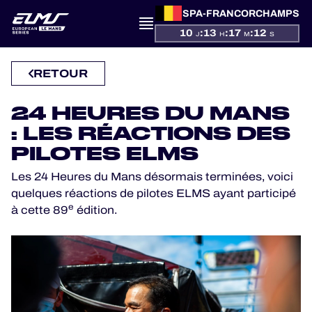
SPA-FRANCORCHAMPS
10
:
13
:
17
:
11
J
H
M
S
PRÉSENTATION
RETOUR
ACTUALITÉS
24 HEURES DU MANS
: LES RÉACTIONS DES
SAISON
PILOTES ELMS
CLASSEMENTS
Les 24 Heures du Mans désormais terminées, voici
quelques réactions de pilotes ELMS ayant participé
e
RÉSULTATS
à cette 89
édition.
PARTICIPANTS
JEU OFFICIEL