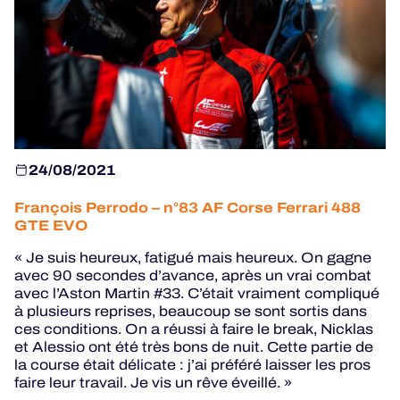
HOSPITALITY
BILLETTERIE
24/08/2021
24H LEMANS
François Perrodo – n°83 AF Corse Ferrari 488
FIAWEC
GTE EVO
MLMC
« Je suis heureux, fatigué mais heureux. On gagne
avec 90 secondes d’avance, après un vrai combat
ALMS
avec l’Aston Martin #33. C’était vraiment compliqué
à plusieurs reprises, beaucoup se sont sortis dans
ces conditions. On a réussi à faire le break, Nicklas
et Alessio ont été très bons de nuit. Cette partie de
la course était délicate : j’ai préféré laisser les pros
faire leur travail. Je vis un rêve éveillé. »