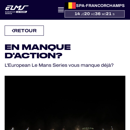
SPA-FRANCORCHAMPS
14
:
20
:
36
:
20
J
H
M
S
PRÉSENTATION
RETOUR
ACTUALITÉS
EN MANQUE
D'ACTION?
SAISON
L'European Le Mans Series vous manque déjà?
CLASSEMENTS
RÉSULTATS
PARTICIPANTS