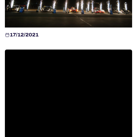
JEU OFFICIEL
HOSPITALITY
BILLETTERIE
17/12/2021
24H LEMANS
FIAWEC
MLMC
ALMS