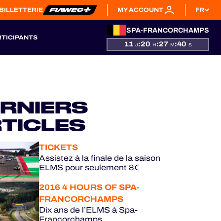
BILLETTERIE
MY ACCOUNT
FR
SPA-FRANCORCHAMPS
RTICIPANTS
11
:
20
:
27
:
39
J
H
M
S
RNIERS
TICLES
TICKETS
Assistez à la finale de la saison
ELMS pour seulement 8€
2016 4 HOURS OF SPA-
FRANCORCHAMPS
Dix ans de l’ELMS à Spa-
Francorchamps