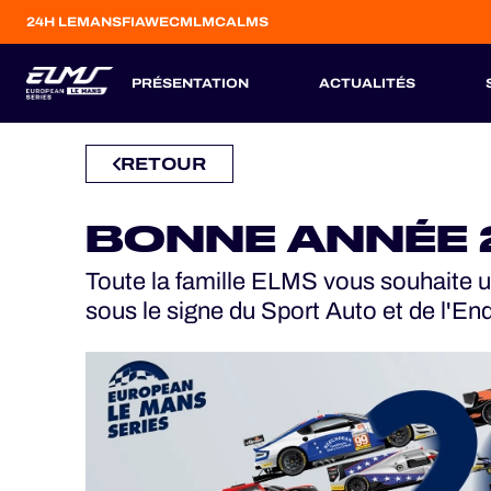
24H LEMANS
FIAWEC
MLMC
ALMS
PRÉSENTATION
ACTUALITÉS
RETOUR
CONCEPT
ENGAGÉS
RÉGLEMENTATION
ÉQUIPES
PILOTES
CATÉGORIE
SAISON 2026
SAISONS PASSÉES
JEU OFFICIEL
HOSPITALITY
BONNE ANNÉE 
ESP
ESP
FRA
ITA
BEL
GBR
PRT
BILLETTERIE
Toute la famille ELMS vous souhaite u
6
12
3
5
23
13
10
sous le signe du Sport Auto et de l'En
AVR
AVR
MAI
JUL
AOU
SEP
OCT
24H LEMANS
FIAWEC
MLMC