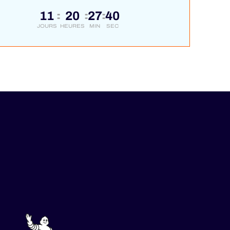
11
20
27
39
:
:
:
JOURS
HEURES
MIN
SEC