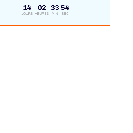
14
02
33
54
:
:
:
JOURS
HEURES
MIN
SEC