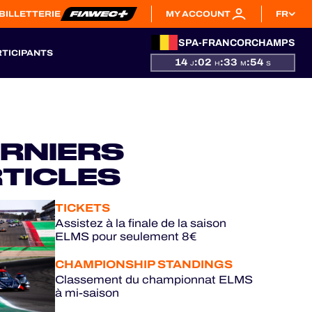
BILLETTERIE
MY ACCOUNT
FR
SPA-FRANCORCHAMPS
RTICIPANTS
14
:
02
:
33
:
54
J
H
M
S
RNIERS
TICLES
TICKETS
Assistez à la finale de la saison
ELMS pour seulement 8€
CHAMPIONSHIP STANDINGS
Classement du championnat ELMS
à mi-saison