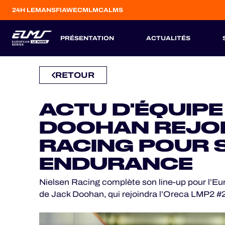
24H LEMANS
FIAWEC
MLMC
ALMS
PRÉSENTATION
ACTUALITÉS
RETOUR
CONCEPT
ENGAGÉS
RÉGLEMENTATION
ÉQUIPES
PILOTES
CATÉGORIE
JEU OFFICIEL
SAISON 2026
SAISONS PASSÉES
HOSPITALITY
ACTU D'ÉQUIPE 
ESP
ESP
FRA
ITA
BEL
GBR
PRT
BILLETTERIE
DOOHAN REJOI
6
12
3
5
23
13
10
RACING POUR 
AVR
AVR
MAI
JUL
AOU
SEP
OCT
ENDURANCE
24H LEMANS
Nielsen Racing complète son line-up pour l’E
de Jack Doohan, qui rejoindra l’Oreca LMP2 #2
FIAWEC
MLMC