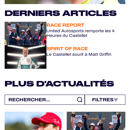
JEU OFFICIEL
DERNIERS ARTICLES
HOSPITALITY
RACE REPORT
BILLETTERIE
United Autosports remporte les 4
Heures du Castellet
SPIRIT OF RACE
Le Castellet sourit à Matt Griffin
24H LEMANS
FIAWEC
MLMC
PLUS D'ACTUALITÉS
ALMS
FILTRES