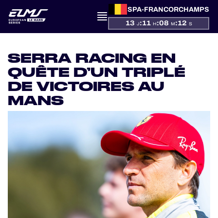
SPA-FRANCORCHAMPS
13
:
11
:
08
:
12
J
H
M
S
PRÉSENTATION
SERRA RACING EN
QUÊTE D’UN TRIPLÉ
ACTUALITÉS
DE VICTOIRES AU
SAISON
MANS
CLASSEMENTS
RÉSULTATS
PARTICIPANTS