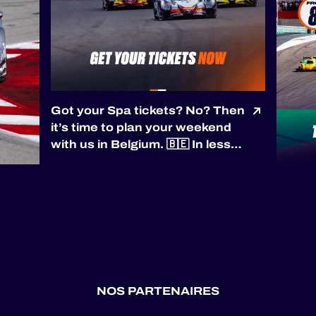
Got your Spa tickets? No? Then
it’s time to plan your weekend
with us in Belgium. 🇧🇪 In less
than a month, we’ll be racing at
the most phenomenal track of
the season: the Circuit de Spa-
Francorchamps. And you have
a mission - join us on site to see
i...
NOS PARTENAIRES