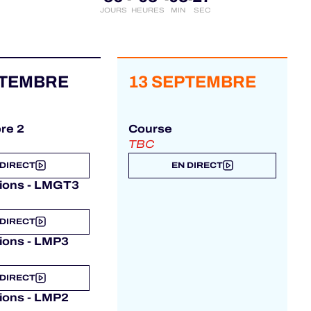
JOURS
HEURES
MIN
SEC
PTEMBRE
13 SEPTEMBRE
bre 2
Course
TBC
 DIRECT
EN DIRECT
tions - LMGT3
 DIRECT
tions - LMP3
 DIRECT
tions - LMP2