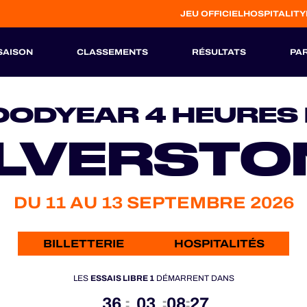
JEU OFFICIEL
HOSPITALITY
SAISON
CLASSEMENTS
RÉSULTATS
PA
S
HISTORIQUE
ODYEAR 4 HEURES
ILVERSTO
DU 11 AU 13 SEPTEMBRE 2026
BILLETTERIE
HOSPITALITÉS
LES
ESSAIS LIBRE 1
DÉMARRENT DANS
36
03
08
25
:
:
: