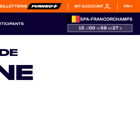
BILLETTERIE
MY ACCOUNT
FR
SPA-FRANCORCHAMPS
RTICIPANTS
15
:
00
:
58
:
25
J
H
M
S
 DE
NE