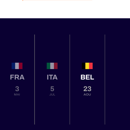
FRA
ITA
BEL
3
5
23
MAI
JUL
AOU