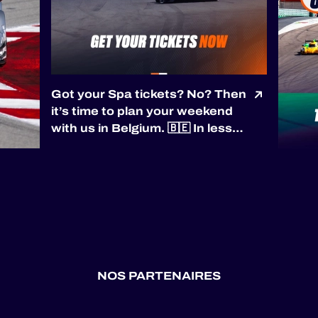
Got your Spa tickets? No? Then
it’s time to plan your weekend
with us in Belgium. 🇧🇪 In less
than a month, we’ll be racing at
the most phenomenal track of
the season: the Circuit de Spa-
Francorchamps. And you have
a mission - join us on site to see
i...
NOS PARTENAIRES