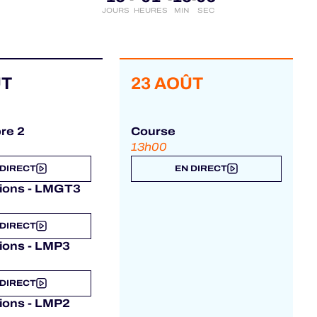
JOURS
HEURES
MIN
SEC
ÛT
23 AOÛT
bre 2
Course
13h00
 DIRECT
EN DIRECT
tions - LMGT3
 DIRECT
tions - LMP3
 DIRECT
tions - LMP2