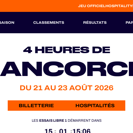
JEU OFFICIEL
HOSPITALITY
SAISON
CLASSEMENTS
RÉSULTATS
PA
S
HISTORIQUE
4 HEURES DE
RANCOR
DU 21 AU 23 AOÛT 2026
BILLETTERIE
HOSPITALITÉS
LES
ESSAIS LIBRE 1
DÉMARRENT DANS
15
01
15
04
:
:
: