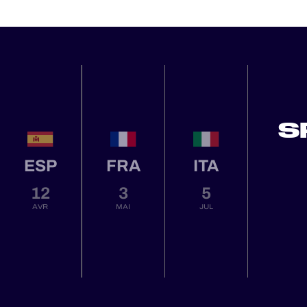
S
ESP
FRA
ITA
12
3
5
AVR
MAI
JUL