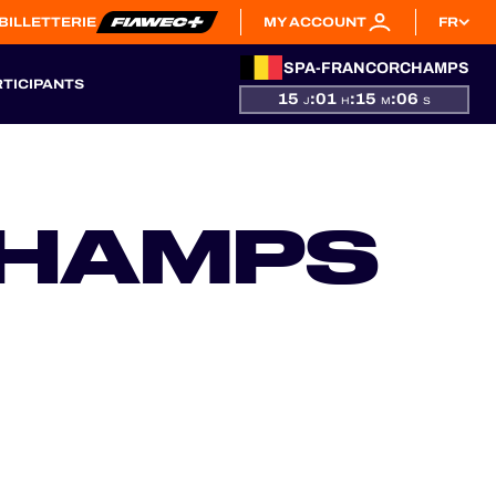
BILLETTERIE
MY ACCOUNT
FR
SPA-FRANCORCHAMPS
RTICIPANTS
15
:
01
:
15
:
04
J
H
M
S
CHAMPS