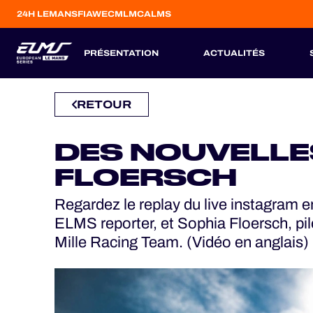
24H LEMANS
FIAWEC
MLMC
ALMS
PRÉSENTATION
ACTUALITÉS
RETOUR
CONCEPT
ENGAGÉS
RÉGLEMENTATION
ÉQUIPES
PILOTES
CATÉGORIE
JEU OFFICIEL
SAISON 2026
SAISONS PASSÉES
HOSPITALITY
DES NOUVELLE
ESP
ESP
FRA
ITA
BEL
GBR
PRT
BILLETTERIE
FLOERSCH
6
12
3
5
23
13
10
AVR
AVR
MAI
JUL
AOU
SEP
OCT
Regardez le replay du live instagram 
ELMS reporter, et Sophia Floersch, pi
Mille Racing Team. (Vidéo en anglais)
24H LEMANS
FIAWEC
MLMC