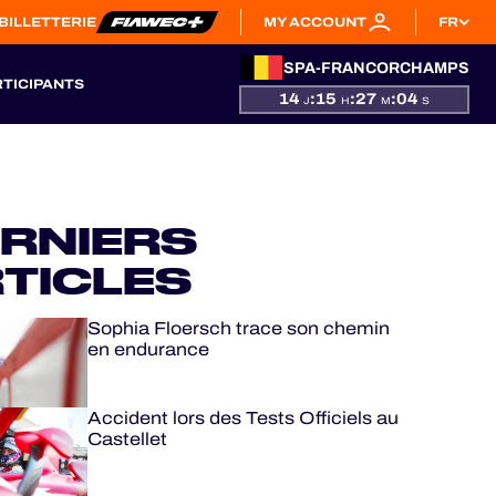
BILLETTERIE
MY ACCOUNT
FR
SPA-FRANCORCHAMPS
RTICIPANTS
14
:
15
:
27
:
04
J
H
M
S
RNIERS
TICLES
Sophia Floersch trace son chemin
en endurance
Accident lors des Tests Officiels au
Castellet