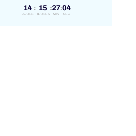
14
15
27
04
:
:
:
JOURS
HEURES
MIN
SEC