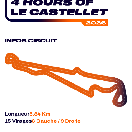
HOSPITALITY
BILLETTERIE
INFOS CIRCUIT
24H LEMANS
FIAWEC
MLMC
ALMS
Longueur
5.84 Km
15 Virages
6 Gauche / 9 Droite