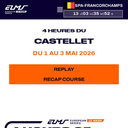
SPA-FRANCORCHAMPS
13
:
03
:
35
:
52
J
H
M
S
PRÉSENTATION
4 HEURES DU
ACTUALITÉS
CASTELLET
SAISON
DU 1 AU 3 MAI 2026
CLASSEMENTS
REPLAY
RECAP COURSE
RÉSULTATS
PARTICIPANTS
JEU OFFICIEL