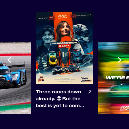
Three races down
already. 🥺 But the
best is yet to come!
🙌 Next up: Spa-
Francorchamps,
Silverstone, and