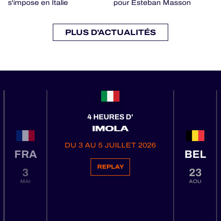
s'impose en Italie
pour Esteban Masson
PLUS D'ACTUALITÉS
4 HEURES D'
IMOLA
DU 3 AU 5 JUILLET 2026
FRA
BEL
REPLAY
3
23
MAI
AOU