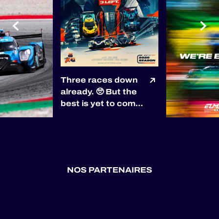
Three races down
already. 🥺 But the
best is yet to come!
🙌 Next up: Spa-
Francorchamps,
Silverstone, and
Portimão. Three
iconic circuits.
NOS PARTENAIRES
Three incredible
race weekends. The
second half of the
season is ready to