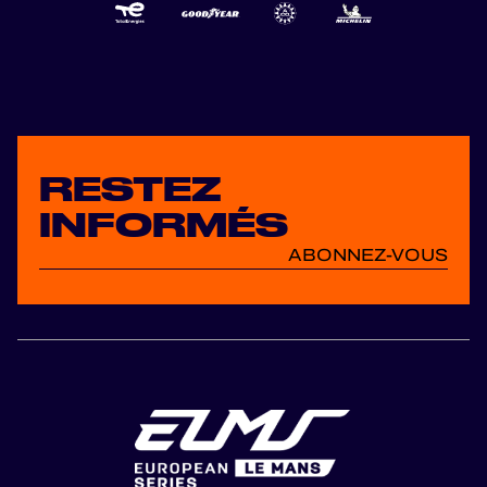
deliver, and we
can’t wait to hit the
t...
RESTEZ
INFORMÉS
ABONNEZ-VOUS