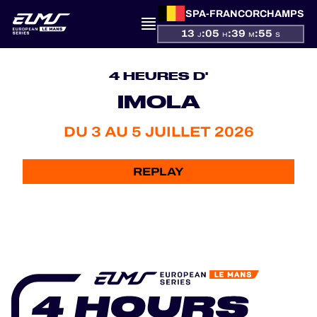
SPA-FRANCORCHAMPS
13
:
05
:
39
:
54
J
H
M
S
PRÉSENTATION
4 HEURES D'
ACTUALITÉS
IMOLA
SAISON
DU 3 AU 5 JUILLET 2026
CLASSEMENTS
REPLAY
RÉSULTATS
PARTICIPANTS
JEU OFFICIEL